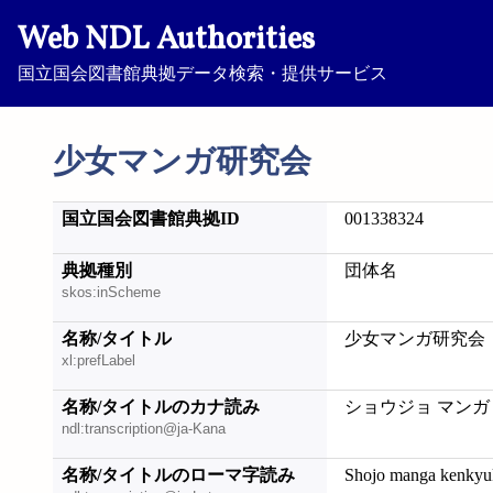
Web NDL Authorities
国立国会図書館典拠データ検索・提供サービス
少女マンガ研究会
国立国会図書館典拠ID
001338324
典拠種別
団体名
skos:inScheme
名称/タイトル
少女マンガ研究会
xl:prefLabel
名称/タイトルのカナ読み
ショウジョ マンガ
ndl:transcription@ja-Kana
名称/タイトルのローマ字読み
Shojo manga kenkyu