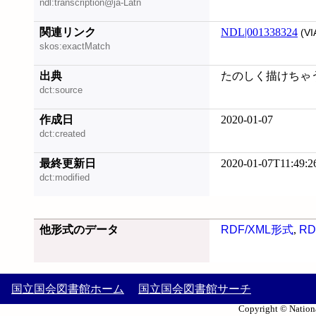
ndl:transcription@ja-Latn
関連リンク
NDL|001338324
(VI
skos:exactMatch
出典
たのしく描けちゃう!
dct:source
作成日
2020-01-07
dct:created
最終更新日
2020-01-07T11:49:2
dct:modified
他形式のデータ
RDF/XML形式
,
RD
国立国会図書館ホーム
国立国会図書館サーチ
Copyright © Nationa