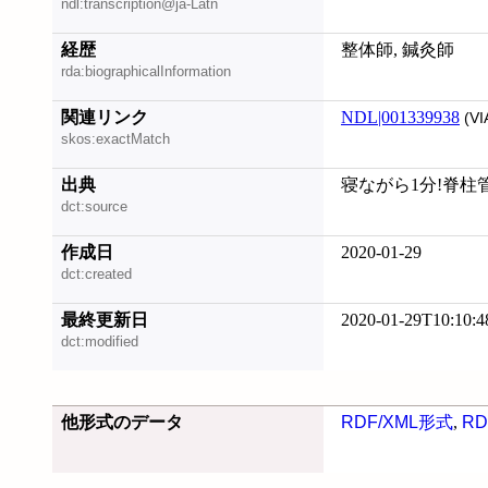
ndl:transcription@ja-Latn
経歴
整体師, 鍼灸師
rda:biographicalInformation
関連リンク
NDL|001339938
(VI
skos:exactMatch
出典
寝ながら1分!脊柱管
dct:source
作成日
2020-01-29
dct:created
最終更新日
2020-01-29T10:10:4
dct:modified
他形式のデータ
RDF/XML形式
,
RD