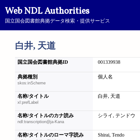
Web NDL Authorities
国立国会図書館典拠データ検索・提供サービス
白井, 天道
国立国会図書館典拠ID
001339938
典拠種別
個人名
skos:inScheme
名称/タイトル
白井, 天道
xl:prefLabel
名称/タイトルのカナ読み
シライ, テンドウ
ndl:transcription@ja-Kana
名称/タイトルのローマ字読み
Shirai, Tendo