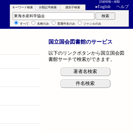
詳細情報へ移動
▸
English
ヘルプ
キーワード検索
分類記号検索
識別子検索
キーワード検索
検索
すべて
名称のみ
普通件名のみ
ジャンルのみ
国立国会図書館のサービス
以下のリンクボタンから国立国会図
書館サーチで検索ができます。
著者名検索
件名検索