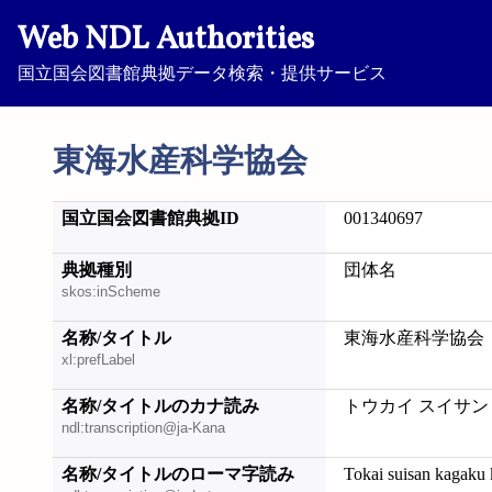
Web NDL Authorities
国立国会図書館典拠データ検索・提供サービス
東海水産科学協会
国立国会図書館典拠ID
001340697
典拠種別
団体名
skos:inScheme
名称/タイトル
東海水産科学協会
xl:prefLabel
名称/タイトルのカナ読み
トウカイ スイサン
ndl:transcription@ja-Kana
名称/タイトルのローマ字読み
Tokai suisan kagaku