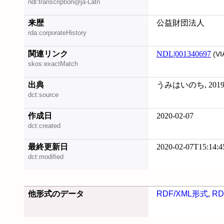
ndl:transcription@ja-Latn
来歴
公益財団法人
rda:corporateHistory
関連リンク
NDL|001340697
(VI
skos:exactMatch
出典
うみはいのち, 2019
dct:source
作成日
2020-02-07
dct:created
最終更新日
2020-02-07T15:14:4
dct:modified
他形式のデータ
RDF/XML形式
,
RD