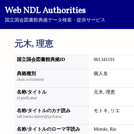
Web NDL Authorities
国立国会図書館典拠データ検索・提供サービス
元木, 理恵
国立国会図書館典拠ID
001341191
典拠種別
個人名
skos:inScheme
名称/タイトル
元木, 理恵
xl:prefLabel
名称/タイトルのカナ読み
モトキ, リエ
ndl:transcription@ja-Kana
名称/タイトルのローマ字読み
Motoki, Rie