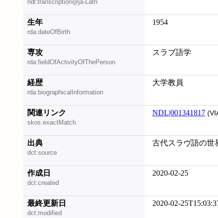
ndl:transcription@ja-Latn
生年
1954
rda:dateOfBirth
専攻
スラブ語学
rda:fieldOfActivityOfThePerson
経歴
大学教員
rda:biographicalInformation
関連リンク
NDL|001341817
(VI
skos:exactMatch
出典
古代スラヴ語の世界史,
dct:source
作成日
2020-02-25
dct:created
最終更新日
2020-02-25T15:03:3
dct:modified