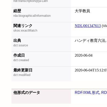
ndl:transcription@ja-Latn
経歴
大学教員
rda:biographicalInformation
関連リンク
NDL|001347613
(VI
skos:exactMatch
出典
ハンディ教育六法, 20
dct:source
作成日
2020-06-04
dct:created
最終更新日
2020-06-04T15:12:0
dct:modified
他形式のデータ
RDF/XML形式
,
RD