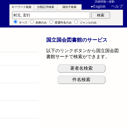
詳細情報へ移動
▸
English
ヘルプ
キーワード検索
分類記号検索
識別子検索
キーワード検索
検索
すべて
名称のみ
普通件名のみ
ジャンルのみ
国立国会図書館のサービス
以下のリンクボタンから国立国会図
書館サーチで検索ができます。
著者名検索
件名検索