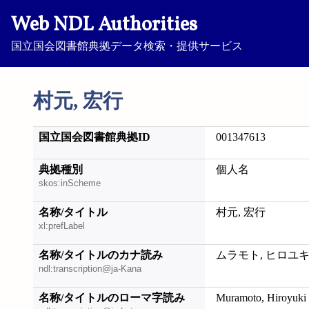
Web NDL Authorities
国立国会図書館典拠データ検索・提供サービス
村元, 宏行
国立国会図書館典拠ID
001347613
典拠種別
個人名
skos:inScheme
名称/タイトル
村元, 宏行
xl:prefLabel
名称/タイトルのカナ読み
ムラモト, ヒロユ
ndl:transcription@ja-Kana
名称/タイトルのローマ字読み
Muramoto, Hiroyuki