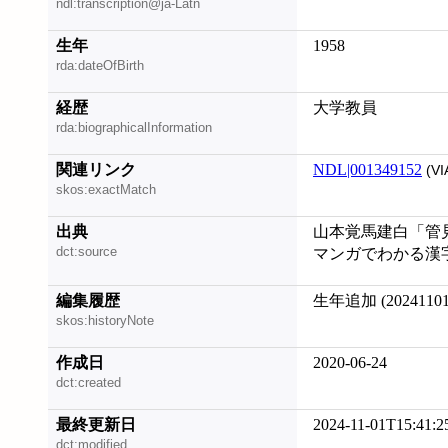
ndl:transcription@ja-Latn
生年
1958
rda:dateOfBirth
経歴
大学教員
rda:biographicalInformation
関連リンク
NDL|001349152
(VI
skos:exactMatch
出典
山本覚馬建白「管見」,
dct:source
マンガでわかる漢字熟
編集履歴
生年追加 (20241101
skos:historyNote
作成日
2020-06-24
dct:created
最終更新日
2024-11-01T15:41:2
dct:modified