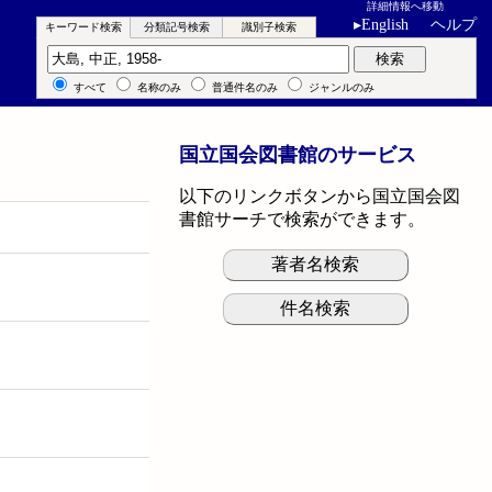
詳細情報へ移動
▸
English
ヘルプ
キーワード検索
分類記号検索
識別子検索
キーワード検索
検索
すべて
名称のみ
普通件名のみ
ジャンルのみ
国立国会図書館のサービス
以下のリンクボタンから国立国会図
書館サーチで検索ができます。
著者名検索
件名検索