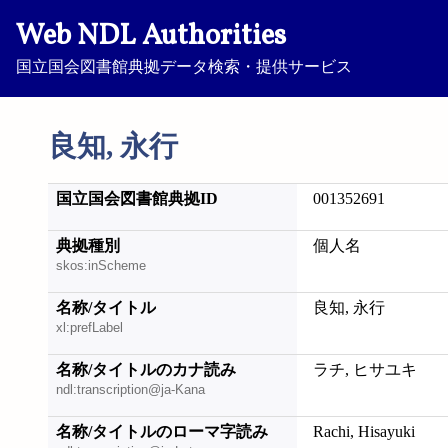
Web NDL Authorities
国立国会図書館典拠データ検索・提供サービス
良知, 永行
国立国会図書館典拠ID
001352691
典拠種別
個人名
skos:inScheme
名称/タイトル
良知, 永行
xl:prefLabel
名称/タイトルのカナ読み
ラチ, ヒサユキ
ndl:transcription@ja-Kana
名称/タイトルのローマ字読み
Rachi, Hisayuki