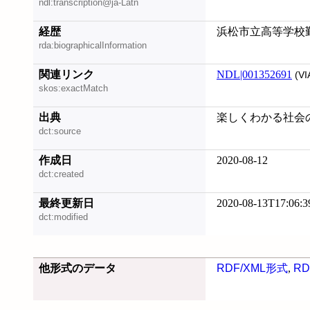
ndl:transcription@ja-Latn
経歴
浜松市立高等学校
rda:biographicalInformation
関連リンク
NDL|001352691
(VI
skos:exactMatch
出典
楽しくわかる社会の授業,
dct:source
作成日
2020-08-12
dct:created
最終更新日
2020-08-13T17:06:3
dct:modified
他形式のデータ
RDF/XML形式
,
RD