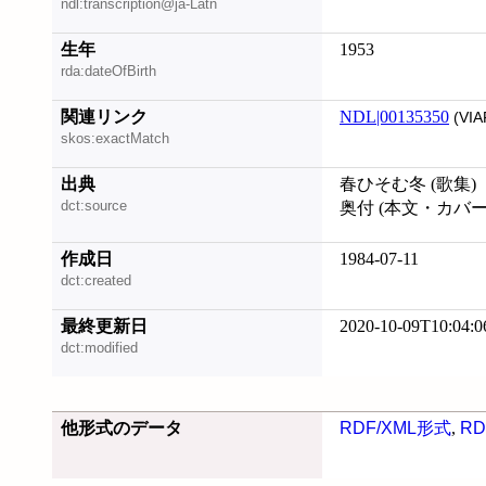
ndl:transcription@ja-Latn
生年
1953
rda:dateOfBirth
関連リンク
NDL|00135350
(VIA
skos:exactMatch
出典
春ひそむ冬 (歌集)
dct:source
奥付 (本文・カバ
作成日
1984-07-11
dct:created
最終更新日
2020-10-09T10:04:0
dct:modified
他形式のデータ
RDF/XML形式
,
RD