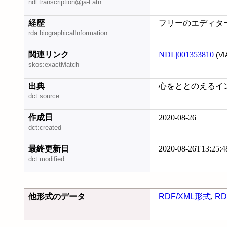
ndl:transcription@ja-Latn
経歴
フリーのエディタ
rda:biographicalInformation
関連リンク
NDL|001353810
(VI
skos:exactMatch
出典
心をととのえるインテリ
dct:source
作成日
2020-08-26
dct:created
最終更新日
2020-08-26T13:25:4
dct:modified
他形式のデータ
RDF/XML形式
,
RD