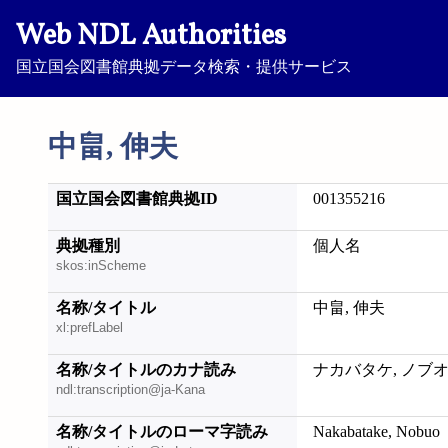
Web NDL Authorities
国立国会図書館典拠データ検索・提供サービス
中畠, 伸夫
国立国会図書館典拠ID
001355216
典拠種別
個人名
skos:inScheme
名称/タイトル
中畠, 伸夫
xl:prefLabel
名称/タイトルのカナ読み
ナカバタケ, ノブ
ndl:transcription@ja-Kana
名称/タイトルのローマ字読み
Nakabatake, Nobuo