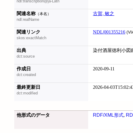
ndl:transcription@ja-Latn
関連名称
古賀, 敏之
（本名）
ndl:realName
関連リンク
NDL|001355216
(VI
skos:exactMatch
出典
染付酒屋徳利小図鑑, 
dct:source
作成日
2020-09-11
dct:created
最終更新日
2026-04-03T15:02:4
dct:modified
他形式のデータ
RDF/XML形式
,
RD