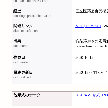
ndl:transcription@ja-Latn
経歴
国立医薬品食品衛
rda:biographicalInformation
関連リンク
NDL|001357411
(VI
skos:exactMatch
出典
食品添加物公定書解説書
dct:source
researchmap (2020
作成日
2020-10-12
dct:created
最終更新日
2022-12-06T18:30:4
dct:modified
他形式のデータ
RDF/XML形式
,
RD