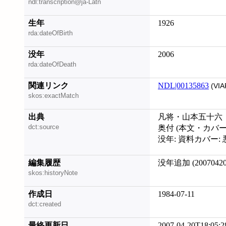
ndl:transcription@ja-Latn
生年
1926
rda:dateOfBirth
没年
2006
rda:dateOfDeath
関連リンク
NDL|00135863
(VIA
skos:exactMatch
出典
凡将・山本五十六
dct:source
奥付 (本文・カバ
没年: 資料カバー:
編集履歴
没年追加 (20070420
skos:historyNote
作成日
1984-07-11
dct:created
最終更新日
2007-04-20T18:05:2