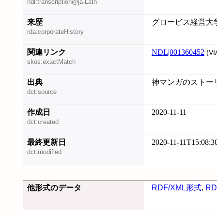
ndl:transcription@ja-Latn
来歴
グロービス経営大
rda:corporateHistory
関連リンク
NDL|001360452
(VI
skos:exactMatch
出典
神マンガのストーリー
dct:source
作成日
2020-11-11
dct:created
最終更新日
2020-11-11T15:08:3
dct:modified
他形式のデータ
RDF/XML形式
,
RD