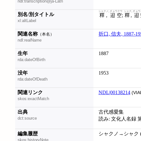
ndl:transcription@ja-Latn
シャクノ, チョウクウ
シャク, チョ
別名/別タイトル
釋, 迢空
;
釋, 迢
xl:altLabel
関連名称
折口, 信夫, 1887-19
（本名）
ndl:realName
生年
1887
rda:dateOfBirth
没年
1953
rda:dateOfDeath
関連リンク
NDL|00138214
(VIA
skos:exactMatch
出典
古代感愛集
dct:source
読み: 文化人名録 
編集履歴
シャクノ→シャク (20
skos:historyNote