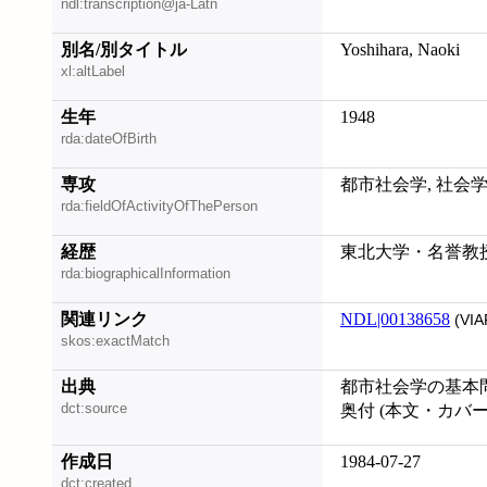
ndl:transcription@ja-Latn
別名/別タイトル
Yoshihara, Naoki
xl:altLabel
生年
1948
rda:dateOfBirth
専攻
都市社会学, 社会学
rda:fieldOfActivityOfThePerson
経歴
東北大学・名誉教
rda:biographicalInformation
関連リンク
NDL|00138658
(VIA
skos:exactMatch
出典
都市社会学の基本問題
dct:source
奥付 (本文・カバ
作成日
1984-07-27
dct:created