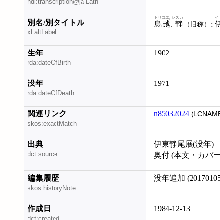
ndl:transcription@ja-Latn
トリゴエ, シズカ
イ
別名/別タイトル
鳥越, 静
;
（旧称）
xl:altLabel
生年
1902
rda:dateOfBirth
没年
1971
rda:dateOfDeath
関連リンク
n85032024
(LCNAME
skos:exactMatch
出典
伊東静尾展(没年)
dct:source
奥付 (本文・カバ
編集履歴
没年追加 (20170105
skos:historyNote
作成日
1984-12-13
dct:created