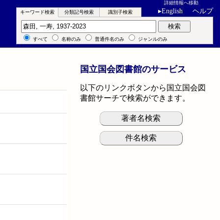
詳細情報へ移動
▸
English
ヘルプ
キーワード検索
分類記号検索
識別子検索
キーワード検索
検索
すべて
名称のみ
普通件名のみ
ジャンルのみ
国立国会図書館のサービス
以下のリンクボタンから国立国会図
書館サーチで検索ができます。
著者名検索
件名検索