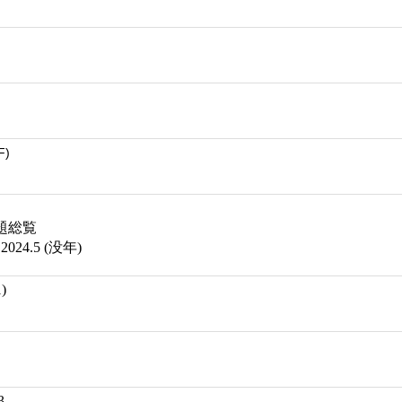
F)
題総覧
24.5 (没年)
)
3