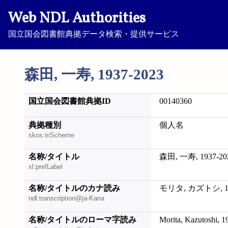
Web NDL Authorities
国立国会図書館典拠データ検索・提供サービス
森田, 一寿, 1937-2023
国立国会図書館典拠ID
00140360
典拠種別
個人名
skos:inScheme
名称/タイトル
森田, 一寿, 1937-20
xl:prefLabel
名称/タイトルのカナ読み
モリタ, カズトシ, 19
ndl:transcription@ja-Kana
名称/タイトルのローマ字読み
Morita, Kazutoshi, 