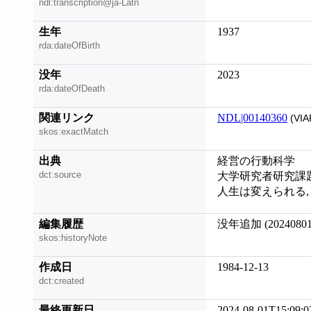
ndl:transcription@ja-Latn
生年
1937
rda:dateOfBirth
没年
2023
rda:dateOfDeath
関連リンク
NDL|00140360
(VIA
skos:exactMatch
出典
経営の行動科学
dct:source
大学研究者研究課
人生は変えられる, 20
編集履歴
没年追加 (20240801
skos:historyNote
作成日
1984-12-13
dct:created
最終更新日
2024-08-01T15:09:0