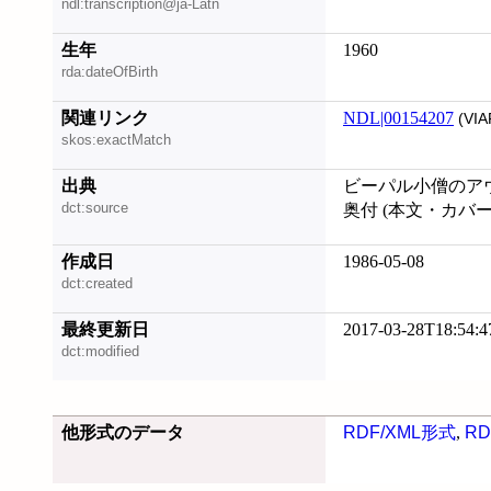
ndl:transcription@ja-Latn
生年
1960
rda:dateOfBirth
関連リンク
NDL|00154207
(VIA
skos:exactMatch
出典
ビーパル小僧のア
dct:source
奥付 (本文・カバ
作成日
1986-05-08
dct:created
最終更新日
2017-03-28T18:54:4
dct:modified
他形式のデータ
RDF/XML形式
,
RD