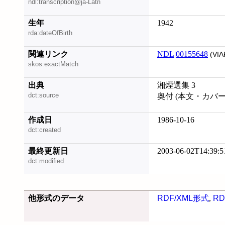
ndl:transcription@ja-Latn
生年
1942
rda:dateOfBirth
関連リンク
NDL|00155648
(VIA
skos:exactMatch
出典
湘煙選集 3
dct:source
奥付 (本文・カバ
作成日
1986-10-16
dct:created
最終更新日
2003-06-02T14:39:5
dct:modified
他形式のデータ
RDF/XML形式
,
RD