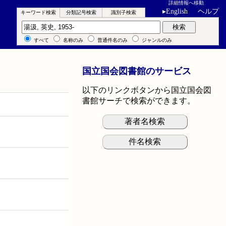
詳細情報へ移動
▸
English
ヘルプ
キーワード検索
分類記号検索
識別子検索
キーワード検索
検索
すべて
名称のみ
普通件名のみ
ジャンルのみ
国立国会図書館のサービス
以下のリンクボタンから国立国会図
書館サーチで検索ができます。
著者名検索
件名検索