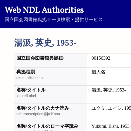
Web NDL Authorities
国立国会図書館典拠データ検索・提供サービス
湯汲, 英史, 1953-
国立国会図書館典拠ID
00156392
典拠種別
個人名
skos:inScheme
名称/タイトル
湯汲, 英史, 1953-
xl:prefLabel
名称/タイトルのカナ読み
ユクミ, エイシ, 195
ndl:transcription@ja-Kana
名称/タイトルのローマ字読み
Yukumi, Eishi, 1953-