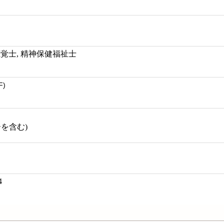
聴覚士, 精神保健福祉士
F)
ーを含む)
4