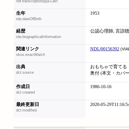
ndl:transcription@ja-Latn
生年
1953
rda:dateOfBirth
経歴
公認心理師, 言語
rda:biographicalInformation
関連リンク
NDL|00156392
(VIA
skos:exactMatch
出典
おもちゃで育てる
dct:source
奥付 (本文・カバ
作成日
1986-10-16
dct:created
最終更新日
2020-05-29T11:16:5
dct:modified