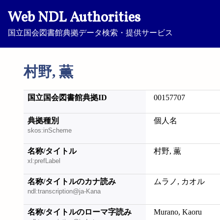
Web NDL Authorities
国立国会図書館典拠データ検索・提供サービス
村野, 薫
国立国会図書館典拠ID
00157707
典拠種別
個人名
skos:inScheme
名称/タイトル
村野, 薫
xl:prefLabel
名称/タイトルのカナ読み
ムラノ, カオル
ndl:transcription@ja-Kana
名称/タイトルのローマ字読み
Murano, Kaoru