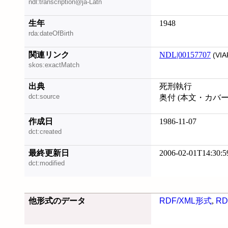
ndl:transcription@ja-Latn
生年
1948
rda:dateOfBirth
関連リンク
NDL|00157707
(VIA
skos:exactMatch
出典
死刑執行
dct:source
奥付 (本文・カバ
作成日
1986-11-07
dct:created
最終更新日
2006-02-01T14:30:5
dct:modified
他形式のデータ
RDF/XML形式
,
RD