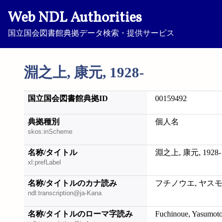
Web NDL Authorities
国立国会図書館典拠データ検索・提供サービス
淵之上, 康元, 1928-
国立国会図書館典拠ID
00159492
典拠種別
個人名
skos:inScheme
名称/タイトル
淵之上, 康元, 1928-
xl:prefLabel
名称/タイトルのカナ読み
フチノウエ, ヤスモト,
ndl:transcription@ja-Kana
名称/タイトルのローマ字読み
Fuchinoue, Yasumoto