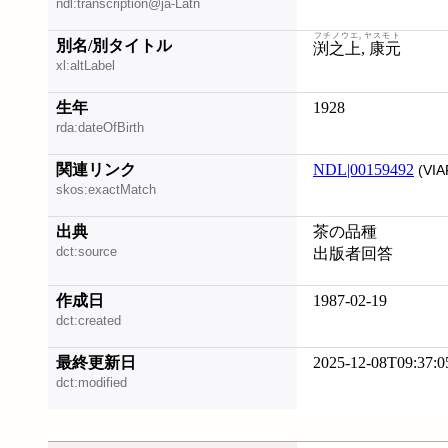
ndl:transcription@ja-Latn
フチノウエ, ヤスモト
別名/別タイトル
渕之上, 康元
xl:altLabel
生年
1928
rda:dateOfBirth
関連リンク
NDL|00159492
(VIA
skos:exactMatch
出典
茶の品種
dct:source
出版者回答
作成日
1987-02-19
dct:created
最終更新日
2025-12-08T09:37:0
dct:modified