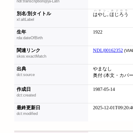
ndl:transcription@ja-Latn
ハヤシ, ホジロウ
別名/別タイトル
はやし, ほじろう
xl:altLabel
生年
1922
rda:dateOfBirth
関連リンク
NDL|00162352
(VIA
skos:exactMatch
出典
やまなし
dct:source
奥付 (本文・カバ
作成日
1987-05-14
dct:created
最終更新日
2025-12-01T09:20:4
dct:modified