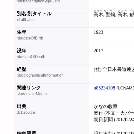
ndl:transcription@ja-Latn
タカキ, セイカク
タカキ, イ
別名/別タイトル
高木, 聖鶴
;
高木, 
xl:altLabel
生年
1923
rda:dateOfBirth
没年
2017
rda:dateOfDeath
経歴
(社) 全日本書道連
rda:biographicalInformation
関連リンク
n85234108
(LCNAME
skos:exactMatch
出典
かなの教室
dct:source
奥付 (本文・カバ
朝日新聞 (2017022
編集履歴
没年追加 (20170227