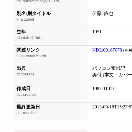
ndl:transcription@ja-Latn
別名/別タイトル
伊藤, 鉃也
xl:altLabel
生年
1951
rda:dateOfBirth
関連リンク
NDL|00167078
(VIA
skos:exactMatch
出典
パソコン奮戦記
dct:source
奥付 (本文・カバ
作成日
1987-11-09
dct:created
最終更新日
2013-09-18T15:27:5
dct:modified