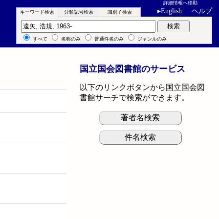
詳細情報へ移動
▸
English
ヘルプ
キーワード検索
分類記号検索
識別子検索
キーワード検索
検索
すべて
名称のみ
普通件名のみ
ジャンルのみ
国立国会図書館のサービス
以下のリンクボタンから国立国会図
書館サーチで検索ができます。
著者名検索
件名検索