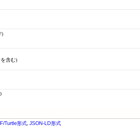
F)
ーを含む)
0
F/Turtle形式
,
JSON-LD形式