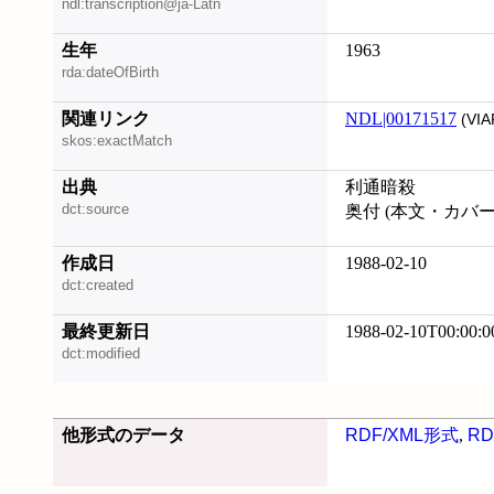
ndl:transcription@ja-Latn
生年
1963
rda:dateOfBirth
関連リンク
NDL|00171517
(VIA
skos:exactMatch
出典
利通暗殺
dct:source
奥付 (本文・カバ
作成日
1988-02-10
dct:created
最終更新日
1988-02-10T00:00:0
dct:modified
他形式のデータ
RDF/XML形式
,
RD