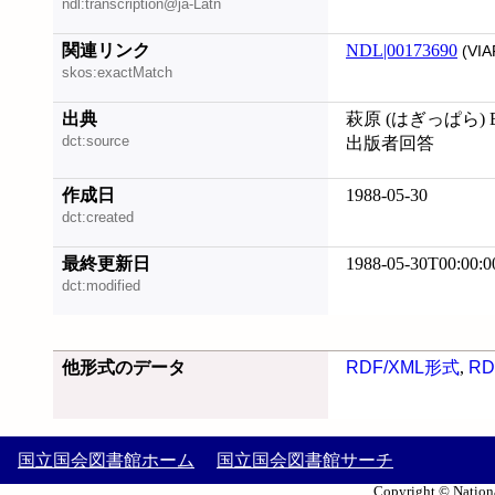
ndl:transcription@ja-Latn
関連リンク
NDL|00173690
(VIA
skos:exactMatch
出典
萩原 (はぎっぱら)
dct:source
出版者回答
作成日
1988-05-30
dct:created
最終更新日
1988-05-30T00:00:0
dct:modified
他形式のデータ
RDF/XML形式
,
RD
国立国会図書館ホーム
国立国会図書館サーチ
Copyright © Nationa