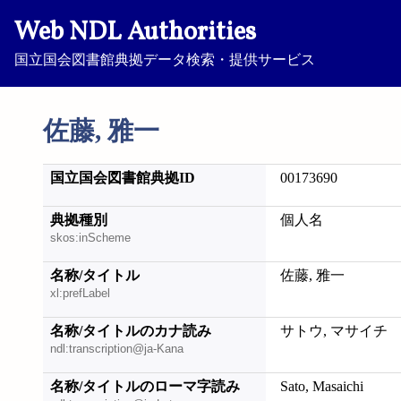
Web NDL Authorities
国立国会図書館典拠データ検索・提供サービス
佐藤, 雅一
国立国会図書館典拠ID
00173690
典拠種別
個人名
skos:inScheme
名称/タイトル
佐藤, 雅一
xl:prefLabel
名称/タイトルのカナ読み
サトウ, マサイチ
ndl:transcription@ja-Kana
名称/タイトルのローマ字読み
Sato, Masaichi