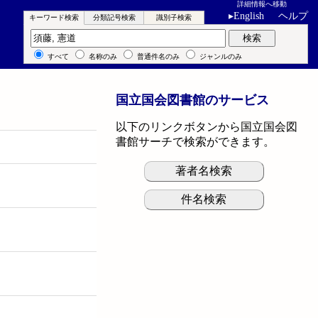
詳細情報へ移動
▸
English
ヘルプ
キーワード検索
分類記号検索
識別子検索
キーワード検索
検索
すべて
名称のみ
普通件名のみ
ジャンルのみ
国立国会図書館のサービス
以下のリンクボタンから国立国会図
書館サーチで検索ができます。
著者名検索
件名検索