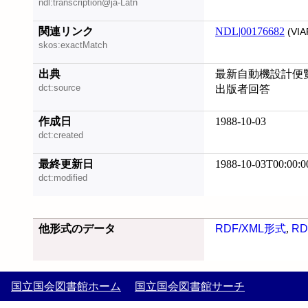
ndl:transcription@ja-Latn
関連リンク
NDL|00176682
(VIA
skos:exactMatch
出典
最新自動機設計便
dct:source
出版者回答
作成日
1988-10-03
dct:created
最終更新日
1988-10-03T00:00:0
dct:modified
他形式のデータ
RDF/XML形式
,
RD
国立国会図書館ホーム
国立国会図書館サーチ