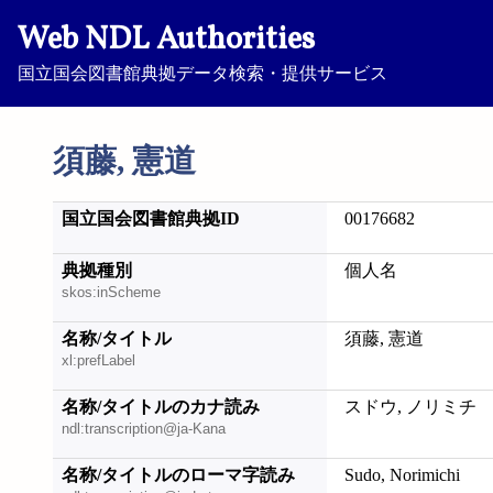
Web NDL Authorities
国立国会図書館典拠データ検索・提供サービス
須藤, 憲道
国立国会図書館典拠ID
00176682
典拠種別
個人名
skos:inScheme
名称/タイトル
須藤, 憲道
xl:prefLabel
名称/タイトルのカナ読み
スドウ, ノリミチ
ndl:transcription@ja-Kana
名称/タイトルのローマ字読み
Sudo, Norimichi