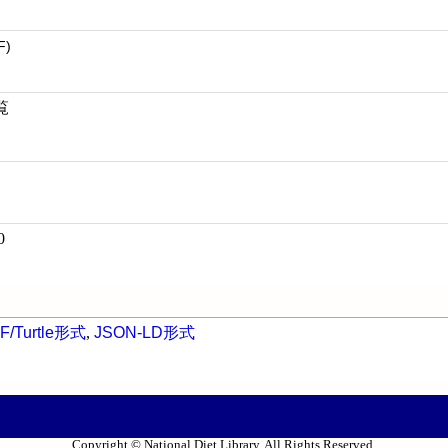
F)
覧
0
F/Turtle形式
,
JSON-LD形式
Copyright © National Diet Library. All Rights Reserved.