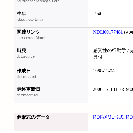
ndl:transcription@ja-Latn
生年
1946
rda:dateOfBirth
関連リンク
NDL|00177481
(VIA
skos:exactMatch
出典
感受性の行動学 / 
dct:source
奥付
作成日
1988-11-04
dct:created
最終更新日
2000-12-18T16:19:0
dct:modified
他形式のデータ
RDF/XML形式
,
RD