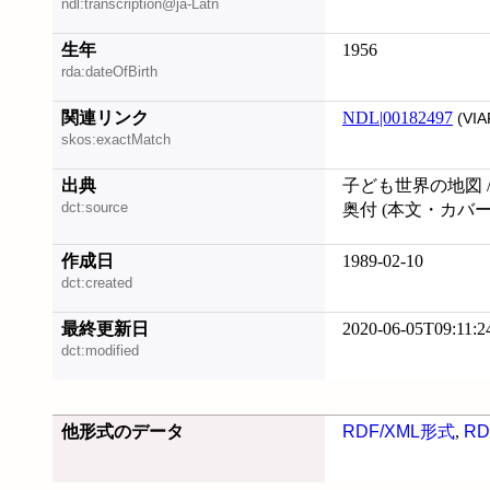
ndl:transcription@ja-Latn
生年
1956
rda:dateOfBirth
関連リンク
NDL|00182497
(VIA
skos:exactMatch
出典
子ども世界の地図 /
dct:source
奥付 (本文・カバ
作成日
1989-02-10
dct:created
最終更新日
2020-06-05T09:11:2
dct:modified
他形式のデータ
RDF/XML形式
,
RD