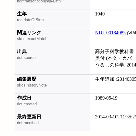
ndl:transcription@ja-Latn
生年
1940
rda:dateOfBirth
関連リンク
NDL|00184085
(VIA
skos:exactMatch
出典
高分子科学教科書
dct:source
奥付 (本文・カバ
うるしの科学, 2014.
編集履歴
生年追加 (20140305
skos:historyNote
作成日
1989-05-19
dct:created
最終更新日
2014-03-10T11:35:2
dct:modified