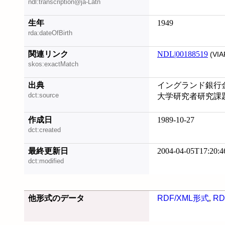
ndl:transcription@ja-Latn
生年
1949
rda:dateOfBirth
関連リンク
NDL|00188519
(VIA
skos:exactMatch
出典
イングランド銀行
dct:source
大学研究者研究課
作成日
1989-10-27
dct:created
最終更新日
2004-04-05T17:20:4
dct:modified
他形式のデータ
RDF/XML形式
,
RD