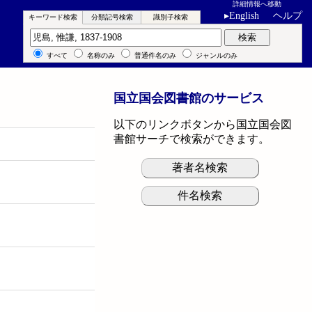
詳細情報へ移動
▸
English
ヘルプ
キーワード検索
分類記号検索
識別子検索
キーワード検索
検索
すべて
名称のみ
普通件名のみ
ジャンルのみ
国立国会図書館のサービス
以下のリンクボタンから国立国会図
書館サーチで検索ができます。
著者名検索
件名検索