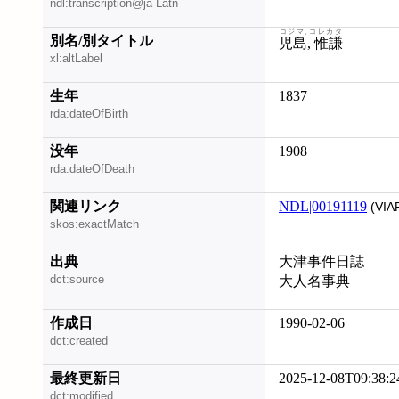
ndl:transcription@ja-Latn
コジマ, コレカタ
別名/別タイトル
児島, 惟謙
xl:altLabel
生年
1837
rda:dateOfBirth
没年
1908
rda:dateOfDeath
関連リンク
NDL|00191119
(VIA
skos:exactMatch
出典
大津事件日誌
dct:source
大人名事典
作成日
1990-02-06
dct:created
最終更新日
2025-12-08T09:38:2
dct:modified