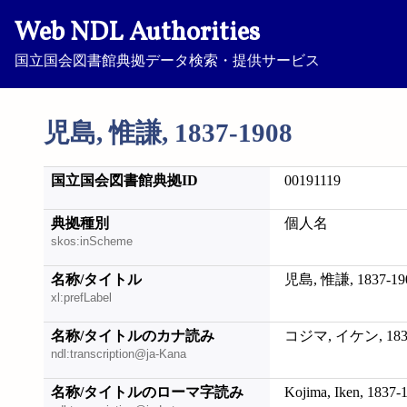
Web NDL Authorities
国立国会図書館典拠データ検索・提供サービス
児島, 惟謙, 1837-1908
国立国会図書館典拠ID
00191119
典拠種別
個人名
skos:inScheme
名称/タイトル
児島, 惟謙, 1837-19
xl:prefLabel
名称/タイトルのカナ読み
コジマ, イケン, 1837
ndl:transcription@ja-Kana
名称/タイトルのローマ字読み
Kojima, Iken, 1837-