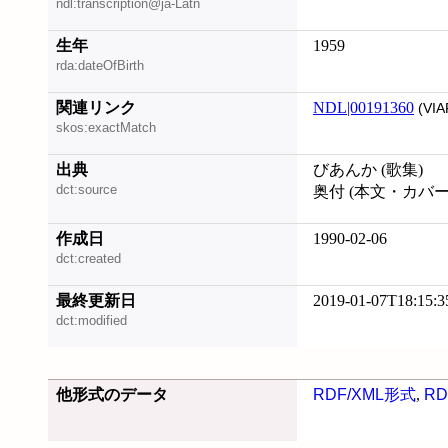
ndl:transcription@ja-Latn
生年
1959
rda:dateOfBirth
関連リンク
NDL|00191360
(VIA
skos:exactMatch
出典
びあんか (歌集)
dct:source
奥付 (本文・カバ
作成日
1990-02-06
dct:created
最終更新日
2019-01-07T18:15:3
dct:modified
他形式のデータ
RDF/XML形式
,
RD