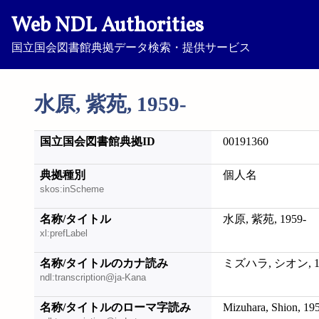
Web NDL Authorities
国立国会図書館典拠データ検索・提供サービス
水原, 紫苑, 1959-
国立国会図書館典拠ID
00191360
典拠種別
個人名
skos:inScheme
名称/タイトル
水原, 紫苑, 1959-
xl:prefLabel
名称/タイトルのカナ読み
ミズハラ, シオン, 19
ndl:transcription@ja-Kana
名称/タイトルのローマ字読み
Mizuhara, Shion, 19