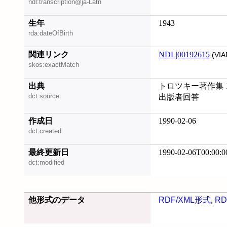
ndl:transcription@ja-Latn
生年
1943
rda:dateOfBirth
関連リンク
NDL|00192615
(VIA
skos:exactMatch
出典
トロツキー著作集 19
dct:source
出版者回答
作成日
1990-02-06
dct:created
最終更新日
1990-02-06T00:00:0
dct:modified
他形式のデータ
RDF/XML形式
,
RD