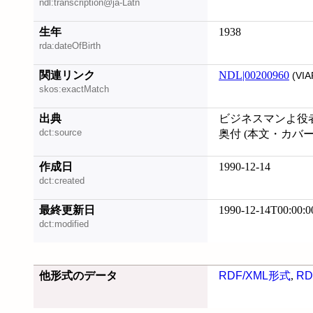
ndl:transcription@ja-Latn
生年
1938
rda:dateOfBirth
関連リンク
NDL|00200960
(VIA
skos:exactMatch
出典
ビジネスマンよ役
dct:source
奥付 (本文・カバ
作成日
1990-12-14
dct:created
最終更新日
1990-12-14T00:00:0
dct:modified
他形式のデータ
RDF/XML形式
,
RD