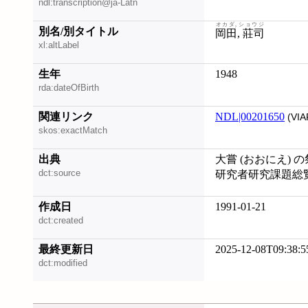
ndl:transcription@ja-Latn
オカダ, ショウジ
別名/別タイトル
岡田, 莊司
xl:altLabel
生年
1948
rda:dateOfBirth
関連リンク
NDL|00201650
(VIA
skos:exactMatch
出典
大嘗 (おおにえ) 
dct:source
研究者研究課題総
作成日
1991-01-21
dct:created
最終更新日
2025-12-08T09:38:5
dct:modified