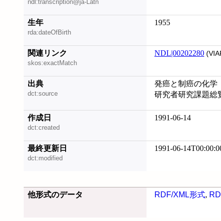
ndl:transcription@ja-Latn
生年
1955
rda:dateOfBirth
関連リンク
NDL|00202280
(VIA
skos:exactMatch
出典
発癌と制癌の化学
dct:source
研究者研究課題総
作成日
1991-06-14
dct:created
最終更新日
1991-06-14T00:00:0
dct:modified
他形式のデータ
RDF/XML形式
,
RD