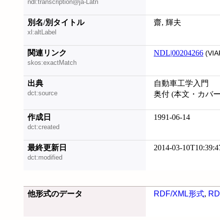
ndl:transcription@ja-Latn
別名/別タイトル
齋, 輝夫
xl:altLabel
関連リンク
NDL|00204266
(VIA
skos:exactMatch
出典
自動車工学入門
dct:source
奥付 (本文・カバ
作成日
1991-06-14
dct:created
最終更新日
2014-03-10T10:39:4
dct:modified
他形式のデータ
RDF/XML形式
,
RD