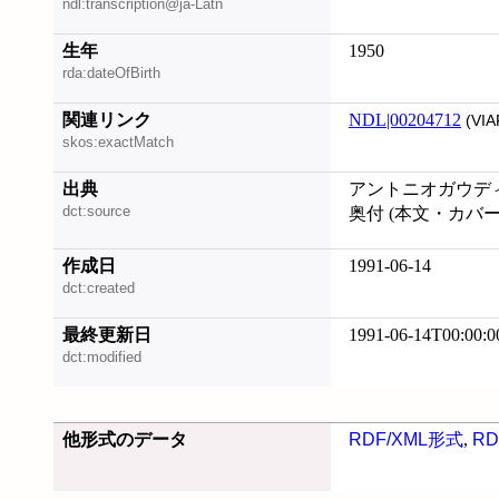
ndl:transcription@ja-Latn
生年
1950
rda:dateOfBirth
関連リンク
NDL|00204712
(VIA
skos:exactMatch
出典
アントニオガウデ
dct:source
奥付 (本文・カバ
作成日
1991-06-14
dct:created
最終更新日
1991-06-14T00:00:0
dct:modified
他形式のデータ
RDF/XML形式
,
RD