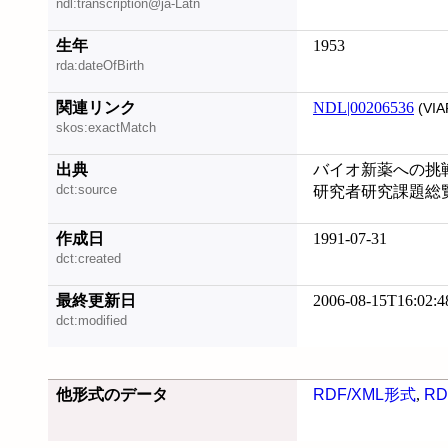
ndl:transcription@ja-Latn
生年
1953
rda:dateOfBirth
関連リンク
NDL|00206536
(VIA
skos:exactMatch
出典
バイオ新薬への挑
dct:source
研究者研究課題総
作成日
1991-07-31
dct:created
最終更新日
2006-08-15T16:02:4
dct:modified
他形式のデータ
RDF/XML形式
,
RD