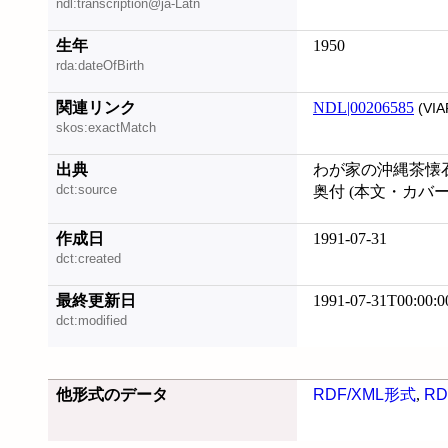
ndl:transcription@ja-Latn
生年
1950
rda:dateOfBirth
関連リンク
NDL|00206585
(VIA
skos:exactMatch
出典
わが家の沖縄茶懐石
dct:source
奥付 (本文・カバ
作成日
1991-07-31
dct:created
最終更新日
1991-07-31T00:00:0
dct:modified
他形式のデータ
RDF/XML形式
,
RD