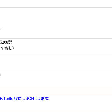
F)
208選
ーを含む)
0
F/Turtle形式
,
JSON-LD形式