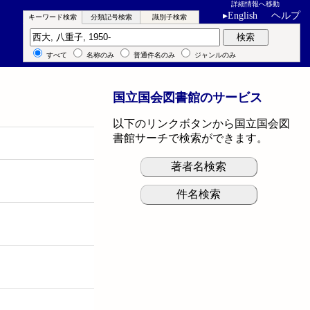
詳細情報へ移動
▸
English
ヘルプ
キーワード検索
分類記号検索
識別子検索
キーワード検索
検索
すべて
名称のみ
普通件名のみ
ジャンルのみ
国立国会図書館のサービス
以下のリンクボタンから国立国会図
書館サーチで検索ができます。
著者名検索
件名検索