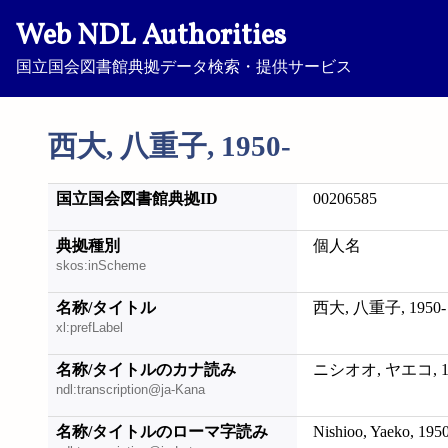
Web NDL Authorities
国立国会図書館典拠データ検索・提供サービス
西大, 八重子, 1950-
国立国会図書館典拠ID
00206585
典拠種別
個人名
skos:inScheme
名称/タイトル
西大, 八重子, 1950-
xl:prefLabel
名称/タイトルのカナ読み
ニシオオ, ヤエコ, 19
ndl:transcription@ja-Kana
名称/タイトルのローマ字読み
Nishioo, Yaeko, 195