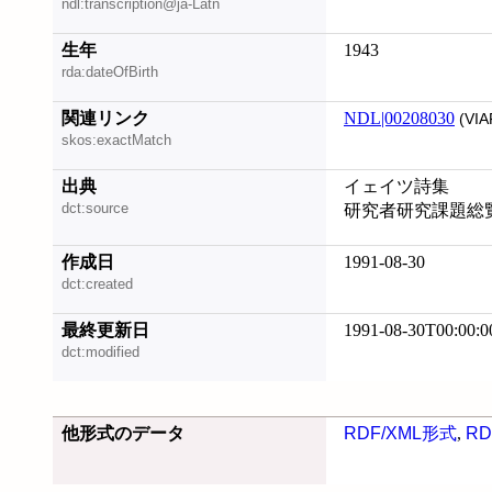
ndl:transcription@ja-Latn
生年
1943
rda:dateOfBirth
関連リンク
NDL|00208030
(VIA
skos:exactMatch
出典
イェイツ詩集
dct:source
研究者研究課題総
作成日
1991-08-30
dct:created
最終更新日
1991-08-30T00:00:0
dct:modified
他形式のデータ
RDF/XML形式
,
RD