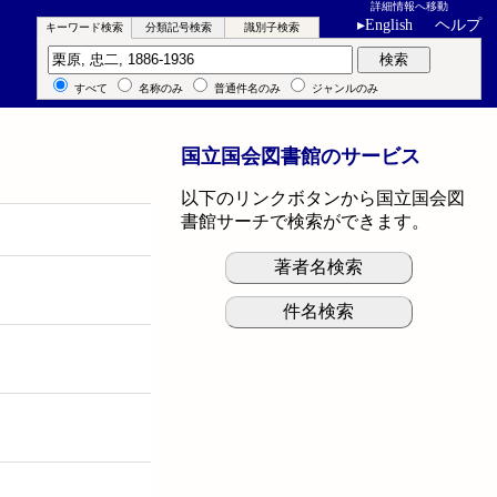
詳細情報へ移動
▸
English
ヘルプ
キーワード検索
分類記号検索
識別子検索
キーワード検索
検索
すべて
名称のみ
普通件名のみ
ジャンルのみ
国立国会図書館のサービス
以下のリンクボタンから国立国会図
書館サーチで検索ができます。
著者名検索
件名検索