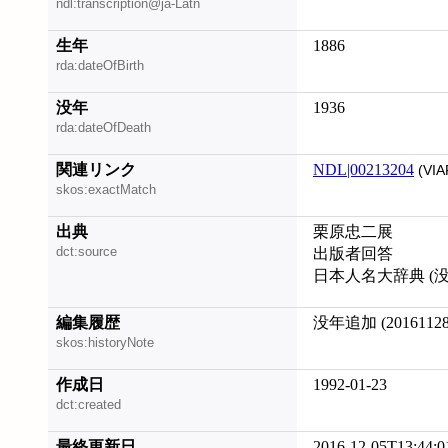
ndl:transcription@ja-Latn
生年
1886
rda:dateOfBirth
没年
1936
rda:dateOfDeath
関連リンク
NDL|00213204
(VIA
skos:exactMatch
出典
栗原忠二展
dct:source
出版者回答
日本人名大辞典 (没
編集履歴
没年追加 (20161128
skos:historyNote
作成日
1992-01-23
dct:created
最終更新日
2016-12-05T13:44:0