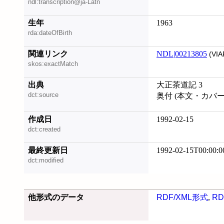
ndl:transcription@ja-Latn
生年
1963
rda:dateOfBirth
関連リンク
NDL|00213805
(VIA
skos:exactMatch
出典
大正茶道記 3
dct:source
奥付 (本文・カバ
作成日
1992-02-15
dct:created
最終更新日
1992-02-15T00:00:0
dct:modified
他形式のデータ
RDF/XML形式
,
RD