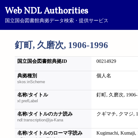
Web NDL Authorities
国立国会図書館典拠データ検索・提供サービス
釘町, 久磨次, 1906-1996
国立国会図書館典拠ID
00214929
典拠種別
個人名
skos:inScheme
名称/タイトル
釘町, 久磨次, 1906-
xl:prefLabel
名称/タイトルのカナ読み
クギマチ, クマジ, 19
ndl:transcription@ja-Kana
名称/タイトルのローマ字読み
Kugimachi, Kumaji,