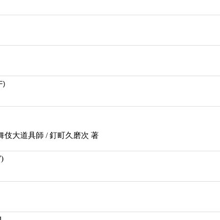
F)
歌舞伎大道具師 / 釘町久磨次 著
)
1