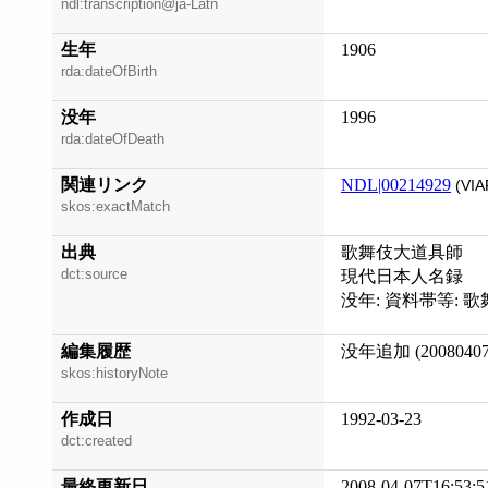
ndl:transcription@ja-Latn
生年
1906
rda:dateOfBirth
没年
1996
rda:dateOfDeath
関連リンク
NDL|00214929
(VIA
skos:exactMatch
出典
歌舞伎大道具師
dct:source
現代日本人名録
没年: 資料帯等: 
編集履歴
没年追加 (20080407
skos:historyNote
作成日
1992-03-23
dct:created
最終更新日
2008-04-07T16:53:5