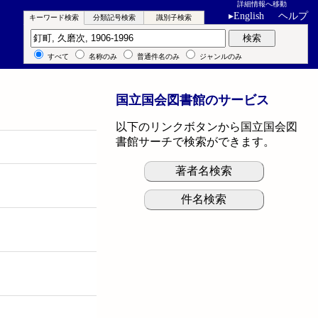
詳細情報へ移動
▸
English
ヘルプ
キーワード検索
分類記号検索
識別子検索
キーワード検索
検索
すべて
名称のみ
普通件名のみ
ジャンルのみ
国立国会図書館のサービス
以下のリンクボタンから国立国会図
書館サーチで検索ができます。
著者名検索
件名検索