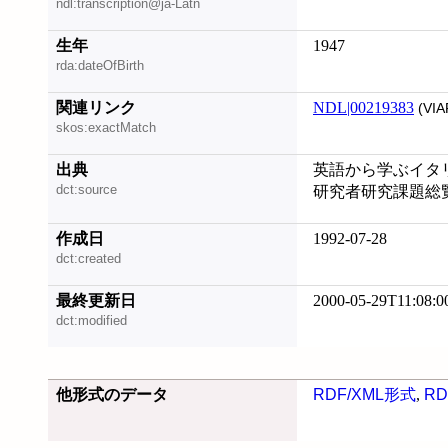
ndl:transcription@ja-Latn
生年
1947
rda:dateOfBirth
関連リンク
NDL|00219383
(VIA
skos:exactMatch
出典
英語から学ぶイタ
dct:source
研究者研究課題総
作成日
1992-07-28
dct:created
最終更新日
2000-05-29T11:08:0
dct:modified
他形式のデータ
RDF/XML形式
,
RD