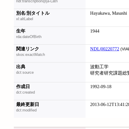
ndl:transcription@ja-Latn
別名/別タイトル
Hayakawa, Masashi
xl:altLabel
生年
1944
rda:dateOfBirth
関連リンク
NDL|00220772
(VIA
skos:exactMatch
出典
波動工学
dct:source
研究者研究課題総
作成日
1992-09-18
dct:created
最終更新日
2013-06-12T13:41:2
dct:modified