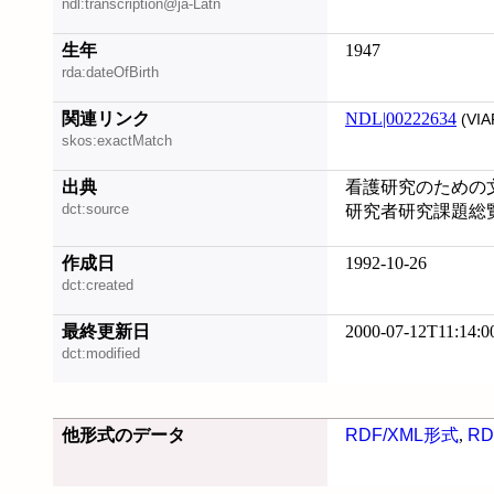
ndl:transcription@ja-Latn
生年
1947
rda:dateOfBirth
関連リンク
NDL|00222634
(VIA
skos:exactMatch
出典
看護研究のための
dct:source
研究者研究課題総
作成日
1992-10-26
dct:created
最終更新日
2000-07-12T11:14:0
dct:modified
他形式のデータ
RDF/XML形式
,
RD