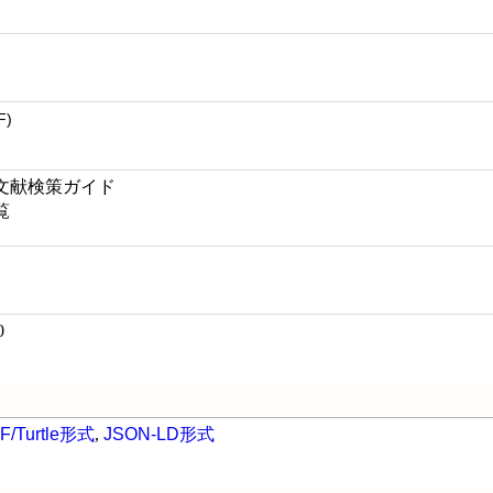
F)
文献検策ガイド
覧
0
F/Turtle形式
,
JSON-LD形式