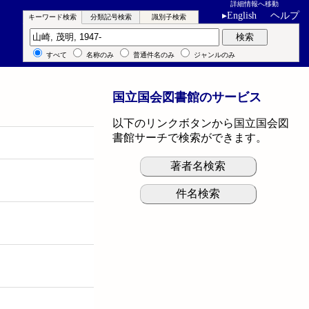
詳細情報へ移動
▸
English
ヘルプ
キーワード検索
分類記号検索
識別子検索
キーワード検索
検索
すべて
名称のみ
普通件名のみ
ジャンルのみ
国立国会図書館のサービス
以下のリンクボタンから国立国会図
書館サーチで検索ができます。
著者名検索
件名検索